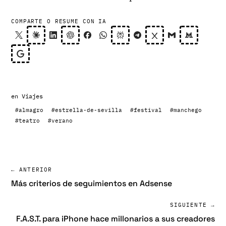
COMPARTE O RESUME CON IA
en
Viajes
#almagro
#estrella-de-sevilla
#festival
#manchego
#teatro
#verano
← ANTERIOR
Más criterios de seguimientos en Adsense
SIGUIENTE →
F.A.S.T. para iPhone hace millonarios a sus creadores