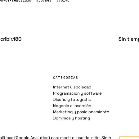
on-de-seguridad
#coches
#volvo
cribir.180
Sin tiem
CATEGORÍAS
Internet y sociedad
Programación y software
Diseño y fotografía
Negocio e inversión
Marketing y posicionamiento
Dominios y hosting
íticas (Google Analytics) para medir el uso del sitio. Sin tu