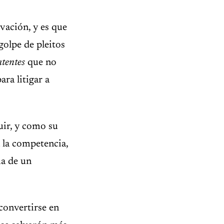
vación, y es que
golpe de pleitos
atentes
que no
ra litigar a
uir, y como su
 la competencia,
ma de un
 convertirse en