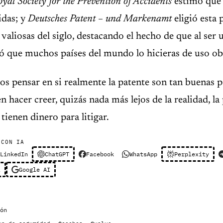
yal Society for the Prevention of Accidents
estimó que 
idas; y
Deutsches Patent – und Markenamt
eligió esta
 valiosas del siglo, destacando el hecho de que al ser
ó que muchos países del mundo lo hicieras de uso ob
s pensar en si realmente la patente son tan buenas 
 hacer creer, quizás nada más lejos de la realidad, la
tienen dinero para litigar.
 CON IA
LinkedIn
ChatGPT
Facebook
WhatsApp
Perplexity
l
Google AI
ón