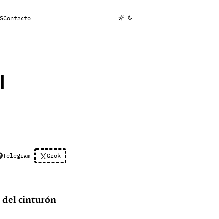
S
Contacto
l
Telegram
Grok
e del cinturón