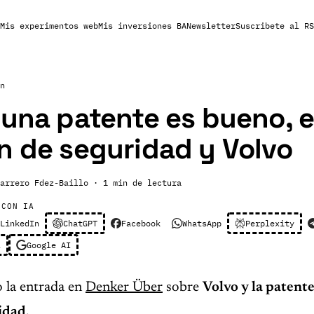
Mis experimentos web
Mis inversiones BA
Newsletter
Suscribete al RS
n
 una patente es bueno, e
n de seguridad y Volvo
arrero Fdez-Baillo
· 1 min de lectura
 CON IA
LinkedIn
ChatGPT
Facebook
WhatsApp
Perplexity
l
Google AI
o la entrada en
Denker Über
sobre
Volvo y la patent
idad
.