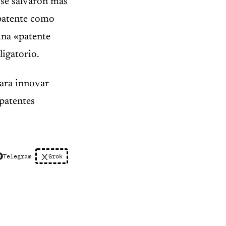
se salvarón más
 patente como
 una «patente
ligatorio.
para innovar
 patentes
Telegram
Grok