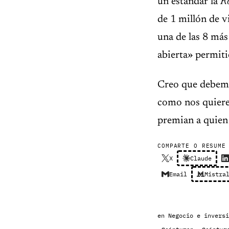
un estándar la
Ro
de 1 millón de v
una de las 8 más
abierta» permiti
Creo que debemo
como nos quieren
premian a quien 
COMPARTE O RESUME
X
Claude
Email
Mistra
en
Negocio e inversi