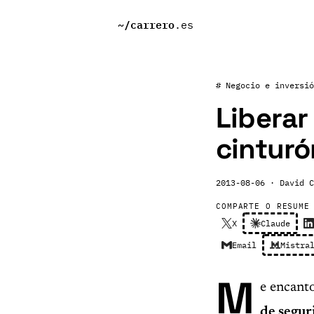
~/
carrero
.es
# Negocio e inversió
Liberar
cinturó
2013-08-06
· David C
COMPARTE O RESUME
X
Claude
Email
Mistra
M
e encant
de segur