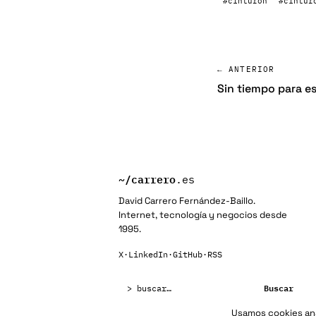
#cinturon
#cintur
← ANTERIOR
Sin tiempo para es
~/
carrero
.es
David Carrero Fernández-Baillo.
Internet, tecnología y negocios desde
1995.
X
·
LinkedIn
·
GitHub
·
RSS
Buscar:
Buscar
Usamos cookies anal