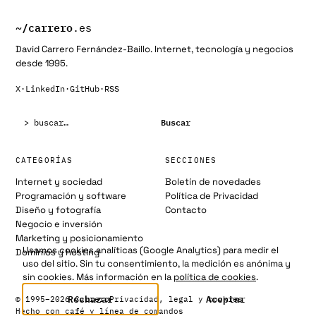
~/
carrero
.es
David Carrero Fernández-Baillo. Internet, tecnología y negocios
desde 1995.
X
·
LinkedIn
·
GitHub
·
RSS
Buscar:
Buscar
CATEGORÍAS
SECCIONES
Internet y sociedad
Boletín de novedades
Programación y software
Política de Privacidad
Diseño y fotografía
Contacto
Negocio e inversión
Marketing y posicionamiento
Usamos cookies analíticas (Google Analytics) para medir el
Dominios y hosting
uso del sitio. Sin tu consentimiento, la medición es anónima y
sin cookies. Más información en la
política de cookies
.
Rechazar
Aceptar
© 1995–2026 Carrero
Privacidad, legal y cookies
Hecho con café y línea de comandos