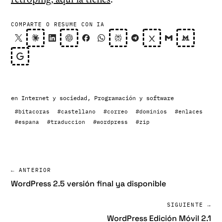
retroping, aquí la tienes
.
COMPARTE O RESUME CON IA
en
Internet y sociedad
,
Programación y software
#bitacoras
#castellano
#correo
#dominios
#enlaces
#espana
#traduccion
#wordpress
#zip
← ANTERIOR
WordPress 2.5 versión final ya disponible
SIGUIENTE →
WordPress Edición Móvil 2.1