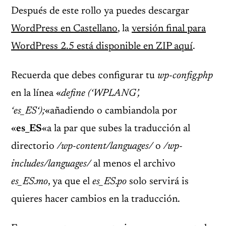
Después de este rollo ya puedes descargar
WordPress en Castellano
, la
versión final para
WordPress 2.5 está disponible en ZIP aquí
.
Recuerda que debes configurar tu
wp-config.php
en la línea «
define (‘WPLANG’,
‘
es_ES
‘);
«añadiendo o cambiandola por
«
es_ES
«a la par que subes la traducción al
directorio
/wp-content/languages/
o
/wp-
includes/languages/
al menos el archivo
es_ES.mo
, ya que el
es_ES.po
solo servirá is
quieres hacer cambios en la traducción.