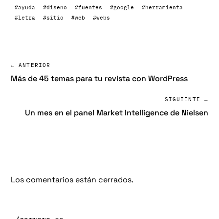
#ayuda
#diseno
#fuentes
#google
#herramienta
#letra
#sitio
#web
#webs
← ANTERIOR
Más de 45 temas para tu revista con WordPress
SIGUIENTE →
Un mes en el panel Market Intelligence de Nielsen
Los comentarios están cerrados.