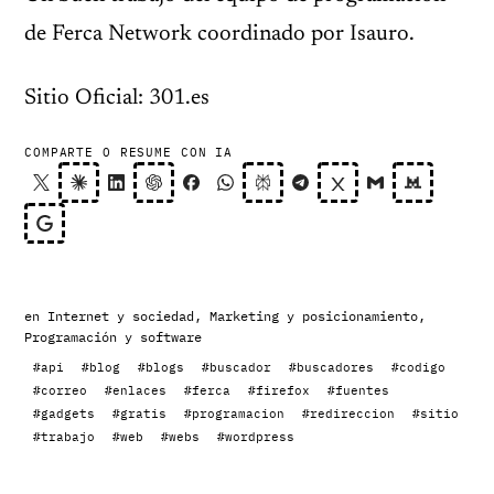
de Ferca Network coordinado por Isauro.
Sitio Oficial: 301.es
COMPARTE O RESUME CON IA
en
Internet y sociedad
,
Marketing y posicionamiento
,
Programación y software
#api
#blog
#blogs
#buscador
#buscadores
#codigo
#correo
#enlaces
#ferca
#firefox
#fuentes
#gadgets
#gratis
#programacion
#redireccion
#sitio
#trabajo
#web
#webs
#wordpress