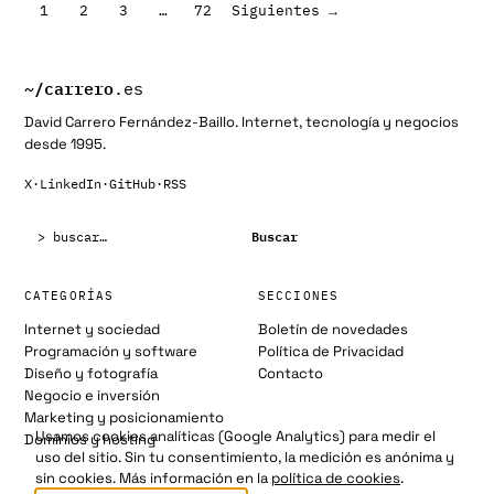
Paginación
1
2
3
…
72
Siguientes →
de
entradas
~/
carrero
.es
David Carrero Fernández-Baillo. Internet, tecnología y negocios
desde 1995.
X
·
LinkedIn
·
GitHub
·
RSS
Buscar:
Buscar
CATEGORÍAS
SECCIONES
Internet y sociedad
Boletín de novedades
Programación y software
Política de Privacidad
Diseño y fotografía
Contacto
Negocio e inversión
Marketing y posicionamiento
Usamos cookies analíticas (Google Analytics) para medir el
Dominios y hosting
uso del sitio. Sin tu consentimiento, la medición es anónima y
sin cookies. Más información en la
política de cookies
.