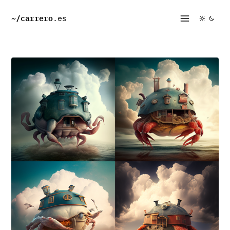
~/
carrero
.es