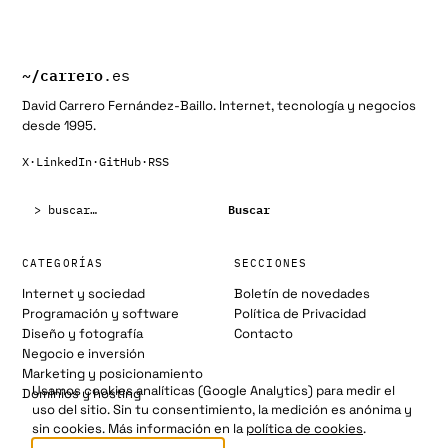
~/
carrero
.es
David Carrero Fernández-Baillo. Internet, tecnología y negocios
desde 1995.
X
·
LinkedIn
·
GitHub
·
RSS
Buscar:
Buscar
CATEGORÍAS
SECCIONES
Internet y sociedad
Boletín de novedades
Programación y software
Política de Privacidad
Diseño y fotografía
Contacto
Negocio e inversión
Marketing y posicionamiento
Usamos cookies analíticas (Google Analytics) para medir el
Dominios y hosting
uso del sitio. Sin tu consentimiento, la medición es anónima y
sin cookies. Más información en la
política de cookies
.