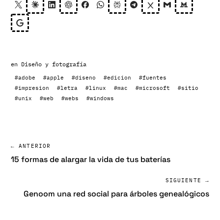
en
Diseño y fotografía
#adobe
#apple
#diseno
#edicion
#fuentes
#impresion
#letra
#linux
#mac
#microsoft
#sitio
#unix
#web
#webs
#windows
← ANTERIOR
15 formas de alargar la vida de tus baterías
SIGUIENTE →
Genoom una red social para árboles genealógicos