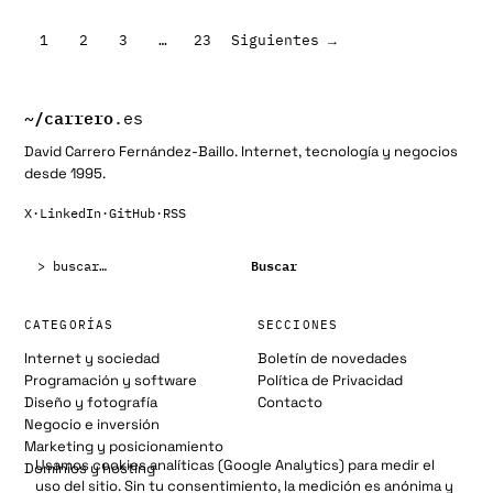
Paginación
1
2
3
…
23
Siguientes →
de
entradas
~/
carrero
.es
David Carrero Fernández-Baillo. Internet, tecnología y negocios
desde 1995.
X
·
LinkedIn
·
GitHub
·
RSS
Buscar:
Buscar
CATEGORÍAS
SECCIONES
Internet y sociedad
Boletín de novedades
Programación y software
Política de Privacidad
Diseño y fotografía
Contacto
Negocio e inversión
Marketing y posicionamiento
Usamos cookies analíticas (Google Analytics) para medir el
Dominios y hosting
uso del sitio. Sin tu consentimiento, la medición es anónima y