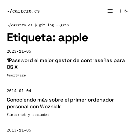
~/
carrero
.es
~/carrero.es
$ git log --grep
Etiqueta:
apple
2023-11-05
1Password el mejor gestor de contraseñas para
OS X
#software
2014-01-04
Conociendo más sobre el primer ordenador
personal con Wozniak
#internet-y-sociedad
2013-11-05