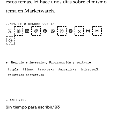
estos temas, leí hace unos días sobre el mismo
tema en
Marketwatch
.
COMPARTE O RESUME CON IA
en
Negocio e inversión
,
Programación y software
#apple
#linux
#mac-os-x
#mavericks
#microsoft
#sistemas-operativos
← ANTERIOR
Sin tiempo para escribir.193