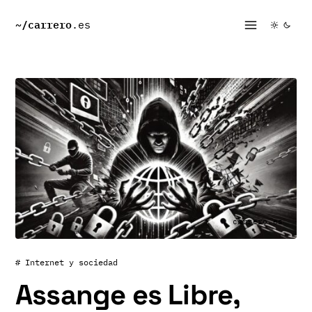
~/
carrero
.es
carrero.es
# Internet y sociedad
Assange es Libre,