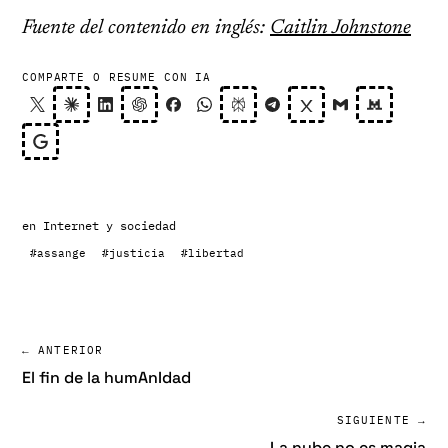
Fuente del contenido en inglés:
Caitlin Johnstone
COMPARTE O RESUME CON IA
en
Internet y sociedad
#assange
#justicia
#libertad
← ANTERIOR
El fin de la humAnIdad
SIGUIENTE →
La nube no es magia