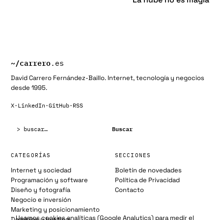
~/
carrero
.es
David Carrero Fernández-Baillo. Internet, tecnología y negocios
desde 1995.
X
·
LinkedIn
·
GitHub
·
RSS
Buscar:
Buscar
CATEGORÍAS
SECCIONES
Internet y sociedad
Boletín de novedades
Programación y software
Política de Privacidad
Diseño y fotografía
Contacto
Negocio e inversión
Marketing y posicionamiento
Usamos cookies analíticas (Google Analytics) para medir el
Dominios y hosting