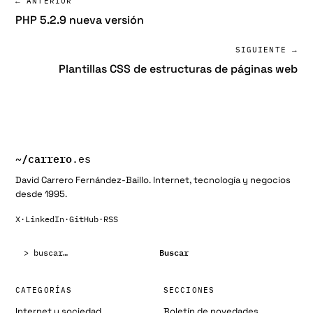
← ANTERIOR
PHP 5.2.9 nueva versión
SIGUIENTE →
Plantillas CSS de estructuras de páginas web
~/
carrero
.es
David Carrero Fernández-Baillo. Internet, tecnología y negocios
desde 1995.
X
·
LinkedIn
·
GitHub
·
RSS
Buscar:
Buscar
CATEGORÍAS
SECCIONES
Internet y sociedad
Boletín de novedades