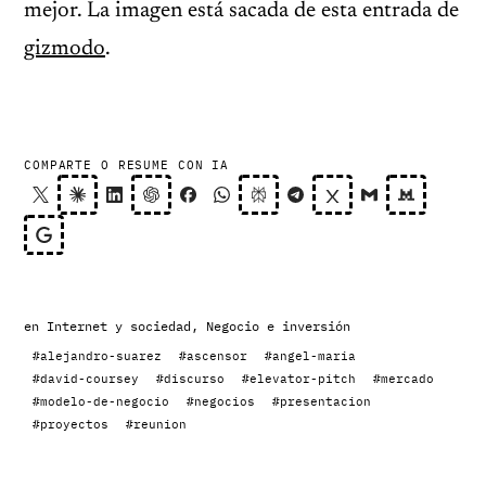
mejor. La imagen está sacada de esta entrada de
gizmodo
.
COMPARTE O RESUME CON IA
en
Internet y sociedad
,
Negocio e inversión
#alejandro-suarez
#ascensor
#angel-maria
#david-coursey
#discurso
#elevator-pitch
#mercado
#modelo-de-negocio
#negocios
#presentacion
#proyectos
#reunion