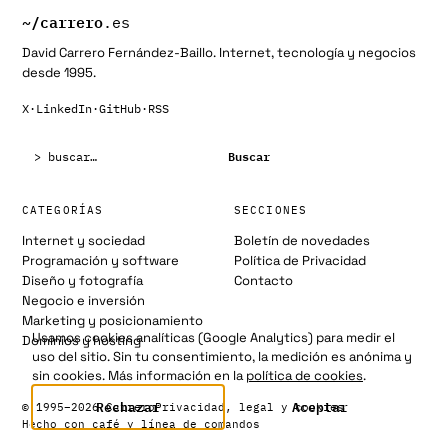
~/
carrero
.es
David Carrero Fernández-Baillo. Internet, tecnología y negocios
desde 1995.
X
·
LinkedIn
·
GitHub
·
RSS
Buscar:
Buscar
CATEGORÍAS
SECCIONES
Internet y sociedad
Boletín de novedades
Programación y software
Política de Privacidad
Diseño y fotografía
Contacto
Negocio e inversión
Marketing y posicionamiento
Usamos cookies analíticas (Google Analytics) para medir el
Dominios y hosting
uso del sitio. Sin tu consentimiento, la medición es anónima y
sin cookies. Más información en la
política de cookies
.
Rechazar
Aceptar
© 1995–2026 Carrero
Privacidad, legal y cookies
Hecho con café y línea de comandos