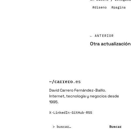
#diseno
#pagina
← ANTERIOR
Otra actualización
~/
carrero
.es
David Carrero Fernández-Baillo.
Internet, tecnología y negocios desde
1995.
X
·
LinkedIn
·
GitHub
·
RSS
Buscar:
Buscar