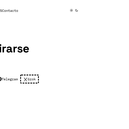
S
Contacto
irarse
Telegram
Grok