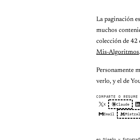
La paginación es
muchos contenid
colección de 42 
Mis-Algoritmos
Personamente me
verlo, y el de Yo
COMPARTE O RESUME
X
Claude
Email
Mistra
en
Diseño y fotograf