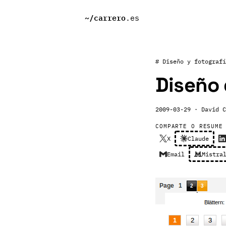
~/
carrero
.es
# Diseño y fotografí
Diseño 
2009-03-29
· David C
COMPARTE O RESUME
X
Claude
Email
Mistra