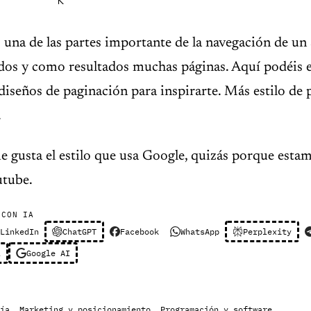
 una de las partes importante de la navegación de un
os y como resultados muchas páginas. Aquí podéis 
diseños de paginación para inspirarte. Más estilo de
.
 gusta el estilo que usa Google, quizás porque estam
utube.
 CON IA
LinkedIn
ChatGPT
Facebook
WhatsApp
Perplexity
l
Google AI
ía
,
Marketing y posicionamiento
,
Programación y software