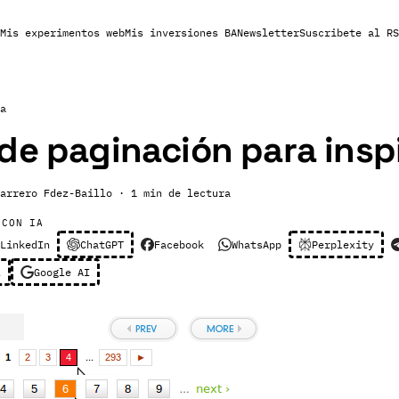
Mis experimentos web
Mis inversiones BA
Newsletter
Suscribete al RS
a
de paginación para insp
arrero Fdez-Baillo
· 1 min de lectura
 CON IA
LinkedIn
ChatGPT
Facebook
WhatsApp
Perplexity
l
Google AI