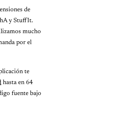
tensiones de
A y StuffIt.
tilizamos mucho
anda por el
plicación te
d
hasta en 64
digo fuente bajo