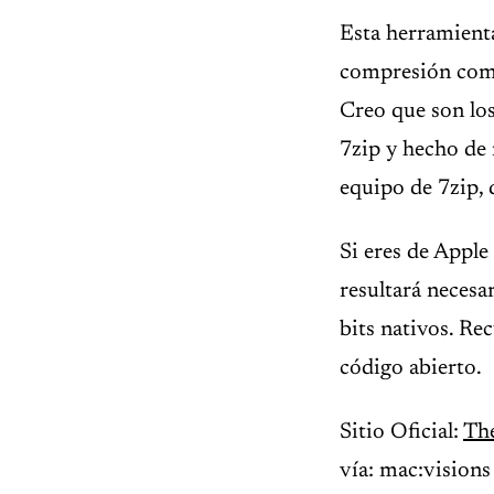
Esta herramienta
compresión como
Creo que son lo
7zip y hecho de
equipo de 7zip,
Si eres de Apple
resultará necesa
bits nativos. Re
código abierto.
Sitio Oficial:
Th
vía: mac:visions