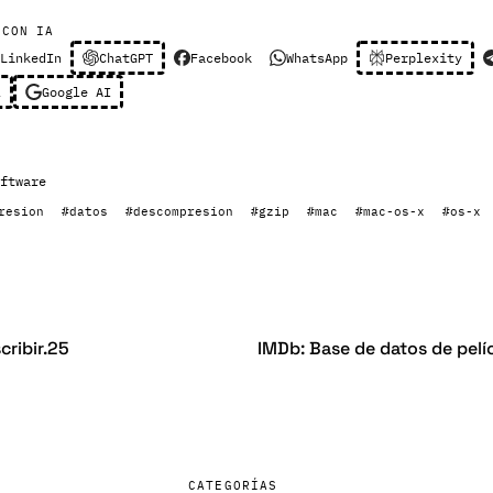
 CON IA
LinkedIn
ChatGPT
Facebook
WhatsApp
Perplexity
l
Google AI
ftware
resion
#datos
#descompresion
#gzip
#mac
#mac-os-x
#os-x
cribir.25
IMDb: Base de datos de pelí
CATEGORÍAS