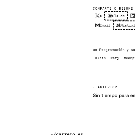
COMPARTE O RESUME
X
Claude
Email
Mistra
en
Programación y so
#7zip
#arj
#comp
← ANTERIOR
Sin tiempo para es
~/
carrero
.es