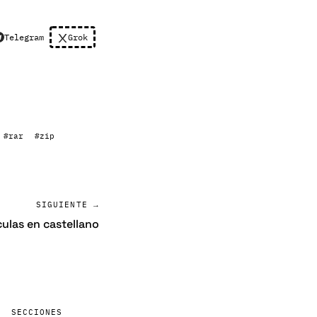
Telegram
Grok
#rar
#zip
SIGUIENTE →
culas en castellano
SECCIONES