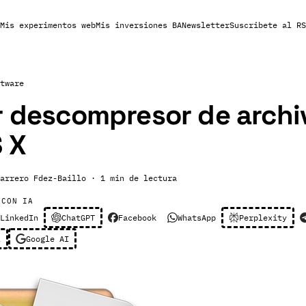
Mis experimentos web
Mis inversiones BA
Newsletter
Suscribete al RS
tware
r descompresor de archi
 X
arrero Fdez-Baillo
· 1 min de lectura
 CON IA
LinkedIn
ChatGPT
Facebook
WhatsApp
Perplexity
l
Google AI