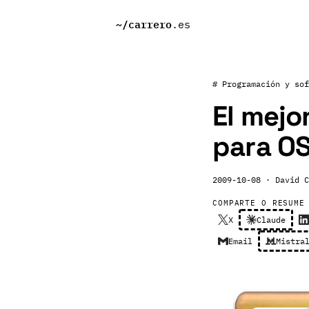
~/
carrero
.es
# Programación y sof
El mejo
para OS
2009-10-08
· David C
COMPARTE O RESUME
X
Claude
Email
Mistra