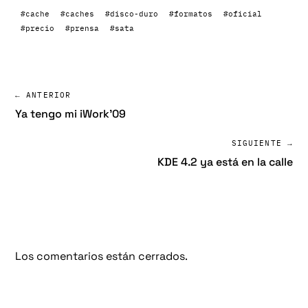
#cache
#caches
#disco-duro
#formatos
#oficial
#precio
#prensa
#sata
← ANTERIOR
Ya tengo mi iWork’09
SIGUIENTE →
KDE 4.2 ya está en la calle
Los comentarios están cerrados.