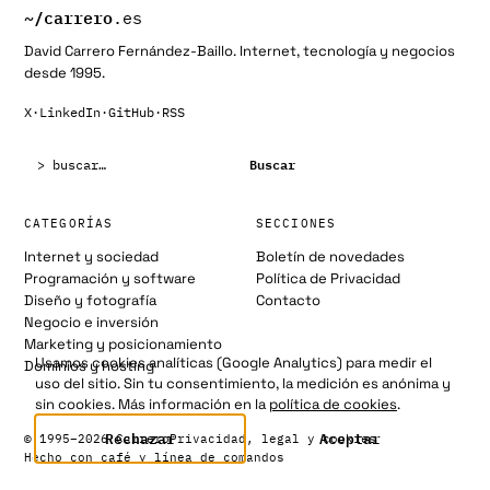
~/
carrero
.es
David Carrero Fernández-Baillo. Internet, tecnología y negocios
desde 1995.
X
·
LinkedIn
·
GitHub
·
RSS
Buscar:
Buscar
CATEGORÍAS
SECCIONES
Internet y sociedad
Boletín de novedades
Programación y software
Política de Privacidad
Diseño y fotografía
Contacto
Negocio e inversión
Marketing y posicionamiento
Usamos cookies analíticas (Google Analytics) para medir el
Dominios y hosting
uso del sitio. Sin tu consentimiento, la medición es anónima y
sin cookies. Más información en la
política de cookies
.
Rechazar
Aceptar
© 1995–2026 Carrero
Privacidad, legal y cookies
Hecho con café y línea de comandos