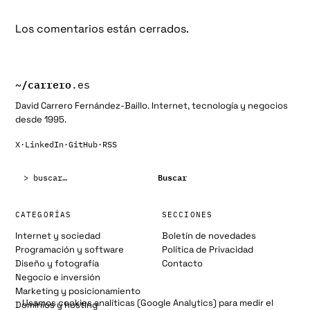
Los comentarios están cerrados.
~/
carrero
.es
David Carrero Fernández-Baillo. Internet, tecnología y negocios
desde 1995.
X
·
LinkedIn
·
GitHub
·
RSS
Buscar:
Buscar
CATEGORÍAS
SECCIONES
Internet y sociedad
Boletín de novedades
Programación y software
Política de Privacidad
Diseño y fotografía
Contacto
Negocio e inversión
Marketing y posicionamiento
Usamos cookies analíticas (Google Analytics) para medir el
Dominios y hosting