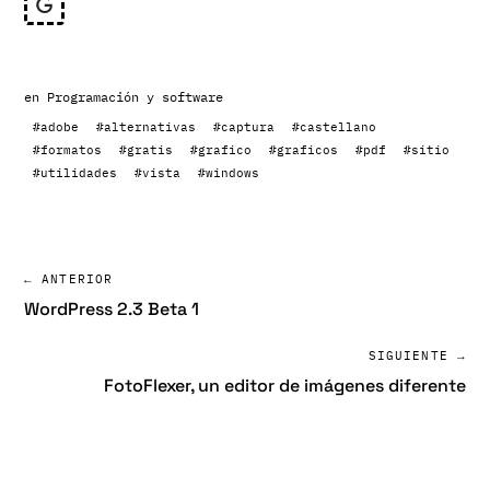
en
Programación y software
#adobe
#alternativas
#captura
#castellano
#formatos
#gratis
#grafico
#graficos
#pdf
#sitio
#utilidades
#vista
#windows
← ANTERIOR
WordPress 2.3 Beta 1
SIGUIENTE →
FotoFlexer, un editor de imágenes diferente