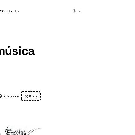
S
Contacto
música
Telegram
Grok
a