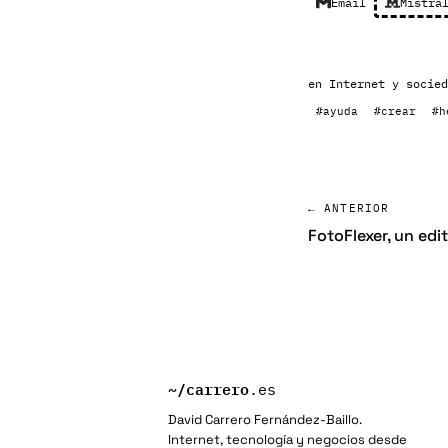
Email
Mistra
en
Internet y socied
#ayuda
#crear
#h
← ANTERIOR
FotoFlexer, un edi
~/
carrero
.es
David Carrero Fernández-Baillo.
Internet, tecnología y negocios desde