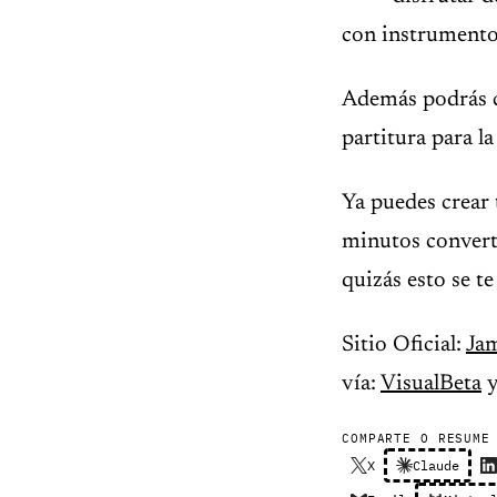
con instrumentos
Además podrás c
partitura para l
Ya puedes crear 
minutos converti
quizás esto se t
Sitio Oficial:
Ja
vía:
VisualBeta
COMPARTE O RESUME
X
Claude