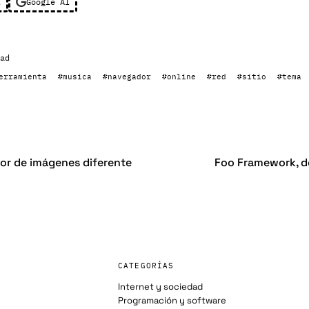
l
Google AI
ad
erramienta
#musica
#navegador
#online
#red
#sitio
#tema
tor de imágenes diferente
Foo Framework, de
CATEGORÍAS
Internet y sociedad
Programación y software