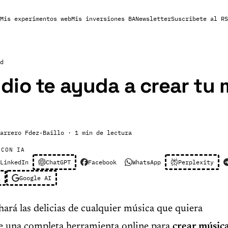
Mis experimentos web
Mis inversiones BA
Newsletter
Suscribete al RS
d
io te ayuda a crear tu 
arrero Fdez-Baillo
· 1 min de lectura
 CON IA
LinkedIn
ChatGPT
Facebook
WhatsApp
Perplexity
l
Google AI
hará las delicias de cualquier música que quiera
de una completa herramienta online para
crear músic