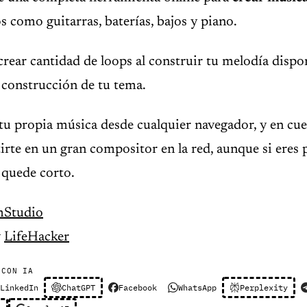
 como guitarras, baterías, bajos y piano.
rear cantidad de loops al construir tu melodía disp
a construcción de tu tema.
tu propia música desde cualquier navegador, y en cue
rte en un gran compositor en la red, aunque si eres 
e quede corto.
mStudio
y
LifeHacker
 CON IA
LinkedIn
ChatGPT
Facebook
WhatsApp
Perplexity