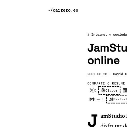
~/
carrero
.es
# Internet y socieda
JamStud
online
2007-08-28
· David C
COMPARTE O RESUME
X
Claude
Email
Mistra
J
amStudio
disfrutar 