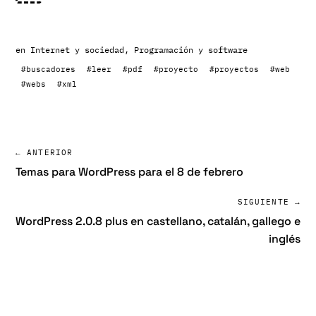
en
Internet y sociedad
,
Programación y software
#buscadores
#leer
#pdf
#proyecto
#proyectos
#web
#webs
#xml
← ANTERIOR
Temas para WordPress para el 8 de febrero
SIGUIENTE →
WordPress 2.0.8 plus en castellano, catalán, gallego e
inglés