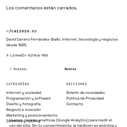
Los comentarios están cerrados.
~/
carrero
.es
David Carrero Fernández-Baillo. Internet, tecnología y negocios
desde 1995.
X
·
LinkedIn
·
GitHub
·
RSS
Buscar:
Buscar
CATEGORÍAS
SECCIONES
Internet y sociedad
Boletín de novedades
Programación y software
Política de Privacidad
Diseño y fotografía
Contacto
Negocio e inversión
Marketing y posicionamiento
Usamos cookies analíticas (Google Analytics) para medir el
Dominios y hosting
uso del sitio. Sin tu consentimiento, la medición es anónima y