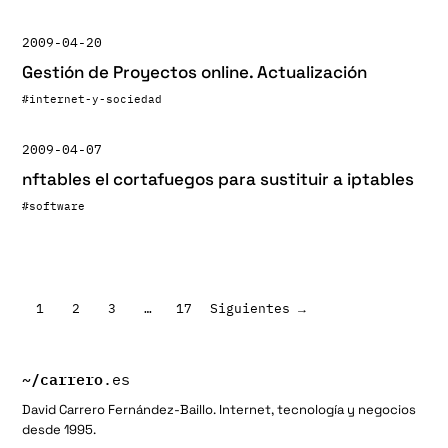
2009-04-20
Gestión de Proyectos online. Actualización
#internet-y-sociedad
2009-04-07
nftables el cortafuegos para sustituir a iptables
#software
Paginación
1
2
3
…
17
Siguientes →
de
entradas
~/
carrero
.es
David Carrero Fernández-Baillo. Internet, tecnología y negocios
desde 1995.