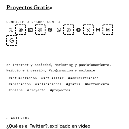
Proyectos Gratis
«
COMPARTE O RESUME CON IA
en
Internet y sociedad
,
Marketing y posicionamiento
,
Negocio e inversión
,
Programación y software
#actualizacion
#actualizar
#administracion
#aplicacion
#aplicaciones
#gratis
#herramienta
#online
#proyecto
#proyectos
← ANTERIOR
¿Qué es el Twitter?, explicado en vídeo