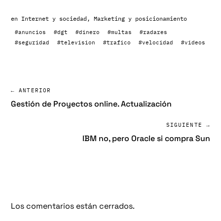
en
Internet y sociedad
,
Marketing y posicionamiento
#anuncios
#dgt
#dinero
#multas
#radares
#seguridad
#television
#trafico
#velocidad
#videos
← ANTERIOR
Gestión de Proyectos online. Actualización
SIGUIENTE →
IBM no, pero Oracle si compra Sun
Los comentarios están cerrados.