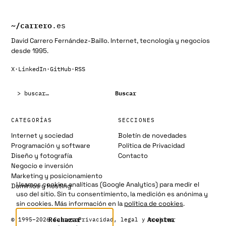
~/
carrero
.es
David Carrero Fernández-Baillo. Internet, tecnología y negocios
desde 1995.
X
·
LinkedIn
·
GitHub
·
RSS
Buscar:
Buscar
CATEGORÍAS
SECCIONES
Internet y sociedad
Boletín de novedades
Programación y software
Política de Privacidad
Diseño y fotografía
Contacto
Negocio e inversión
Marketing y posicionamiento
Usamos cookies analíticas (Google Analytics) para medir el
Dominios y hosting
uso del sitio. Sin tu consentimiento, la medición es anónima y
sin cookies. Más información en la
política de cookies
.
Rechazar
Aceptar
© 1995–2026 Carrero
Privacidad, legal y cookies