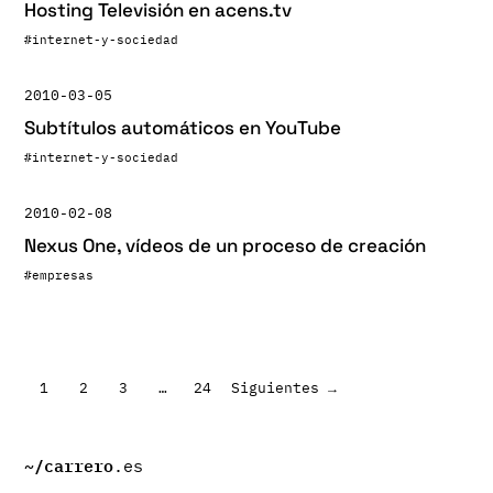
Hosting Televisión en acens.tv
#internet-y-sociedad
2010-03-05
Subtítulos automáticos en YouTube
#internet-y-sociedad
2010-02-08
Nexus One, vídeos de un proceso de creación
#empresas
Paginación
1
2
3
…
24
Siguientes →
de
entradas
~/
carrero
.es