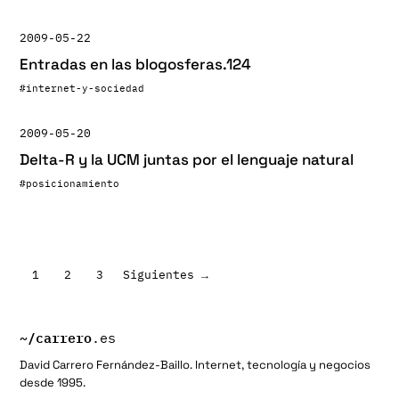
2009-05-22
Entradas en las blogosferas.124
#internet-y-sociedad
2009-05-20
Delta-R y la UCM juntas por el lenguaje natural
#posicionamiento
Paginación
1
2
3
Siguientes →
de
entradas
~/
carrero
.es
David Carrero Fernández-Baillo. Internet, tecnología y negocios
desde 1995.