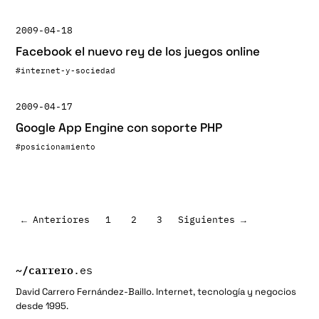
2009-04-18
Facebook el nuevo rey de los juegos online
#internet-y-sociedad
2009-04-17
Google App Engine con soporte PHP
#posicionamiento
Paginación
← Anteriores
1
2
3
Siguientes →
de
entradas
~/
carrero
.es
David Carrero Fernández-Baillo. Internet, tecnología y negocios
desde 1995.