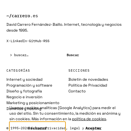
~/
carrero
.es
David Carrero Fernández-Baillo. Internet, tecnología y negocios
desde 1995.
X
·
LinkedIn
·
GitHub
·
RSS
Buscar:
Buscar
CATEGORÍAS
SECCIONES
Internet y sociedad
Boletín de novedades
Programación y software
Política de Privacidad
Diseño y fotografía
Contacto
Negocio e inversión
Marketing y posicionamiento
Usamos cookies analíticas (Google Analytics) para medir el
Dominios y hosting
uso del sitio. Sin tu consentimiento, la medición es anónima y
sin cookies. Más información en la
política de cookies
.
Rechazar
Aceptar
© 1995–2026 Carrero
Privacidad, legal y cookies