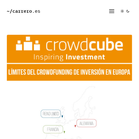
~/
carrero
.es