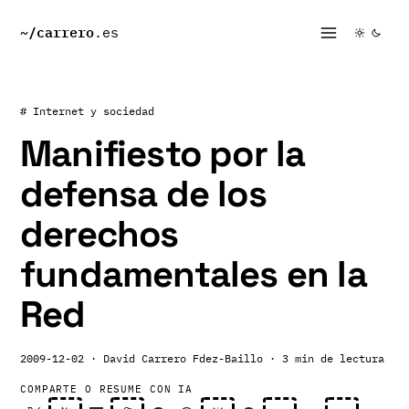
~/
carrero
.es
# Internet y sociedad
Manifiesto por la
defensa de los
derechos
fundamentales en la
Red
2009-12-02
· David Carrero Fdez-Baillo
· 3 min de lectura
COMPARTE O RESUME CON IA