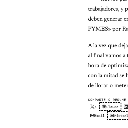
trabajadores, y 
deben generar e
PYMES» por Rafa
A la vez que dej
al final vamos a
hora de optimiza
con la mitad se 
de llorar o meter
COMPARTE O RESUME
X
Claude
Email
Mistra