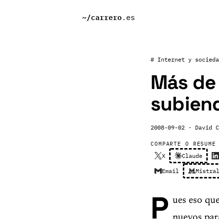
~/
carrero
.es
# Internet y socieda
Más de
subien
2008-09-02
· David C
COMPARTE O RESUME
X
Claude
Email
Mistra
P
ues eso qu
nuevos par