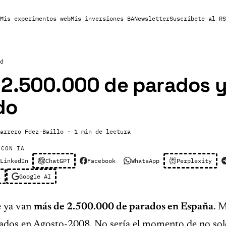
Mis experimentos web
Mis inversiones BA
Newsletter
Suscribete al RS
d
 2.500.000 de parados 
do
arrero Fdez-Baillo
· 1 min de lectura
 CON IA
LinkedIn
ChatGPT
Facebook
WhatsApp
Perplexity
l
Google AI
e ya van
más de 2.500.000 de parados en España
. 
ados en Agosto-2008. No sería el momento de no solo