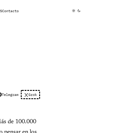
S
Contacto
y
Telegram
Grok
Más de 100.000
 pensar en los