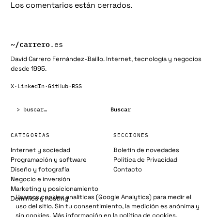
Los comentarios están cerrados.
~/
carrero
.es
David Carrero Fernández-Baillo. Internet, tecnología y negocios
desde 1995.
X
·
LinkedIn
·
GitHub
·
RSS
Buscar:
Buscar
CATEGORÍAS
SECCIONES
Internet y sociedad
Boletín de novedades
Programación y software
Política de Privacidad
Diseño y fotografía
Contacto
Negocio e inversión
Marketing y posicionamiento
Usamos cookies analíticas (Google Analytics) para medir el
Dominios y hosting
uso del sitio. Sin tu consentimiento, la medición es anónima y
sin cookies. Más información en la
política de cookies
.