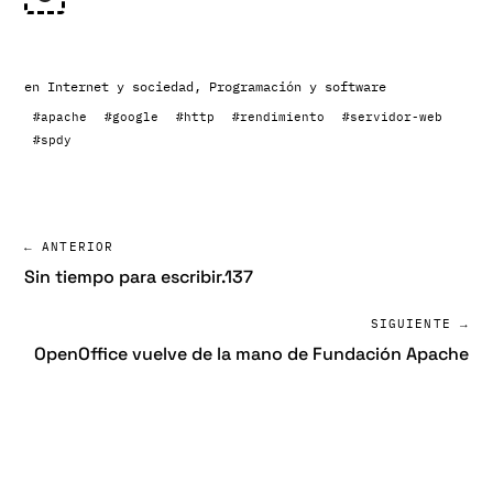
en
Internet y sociedad
,
Programación y software
#apache
#google
#http
#rendimiento
#servidor-web
#spdy
← ANTERIOR
Sin tiempo para escribir.137
SIGUIENTE →
OpenOffice vuelve de la mano de Fundación Apache