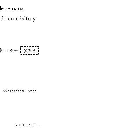
de semana
do con éxito y
Telegram
Grok
#velocidad
#web
SIGUIENTE →