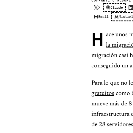
COMPARTE O RESUME
X
Claude
Email
Mistra
H
ace unos 
la migraci
migración casi 
conseguido un a
Para lo que no l
gratuitos
como bl
mueve más de 8 
infraestructura
de 28 servidores