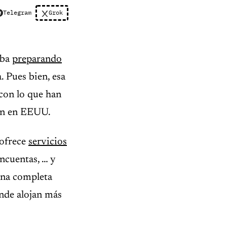
Telegram
Grok
aba
preparando
. Pues bien, esa
con lo que han
ban en EEUU.
 ofrece
servicios
ncuentas, … y
una completa
onde alojan más