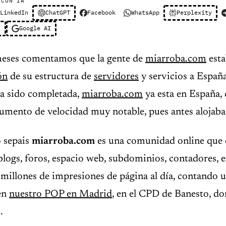
 CON IA
LinkedIn
ChatGPT
Facebook
WhatsApp
Perplexity
l
Google AI
meses comentamos que la gente de
miarroba.com
est
ón
de su estructura de
servidores
y servicios a España
ha sido completada,
miarroba.com
ya esta en España, 
umento de velocidad muy notable, pues antes aloja
o sepais
miarroba.com
es una comunidad online que
ogs, foros, espacio web, subdominios, contadores, e
millones de impresiones de página al día, contando 
 en
nuestro POP en Madrid
, en el CPD de Banesto, d
.