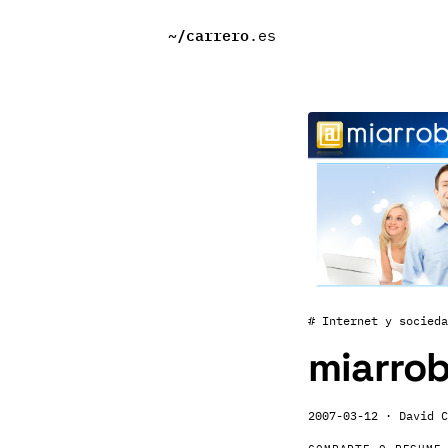
~/
carrero
.es
# Internet y socieda
miarro
2007-03-12
· David C