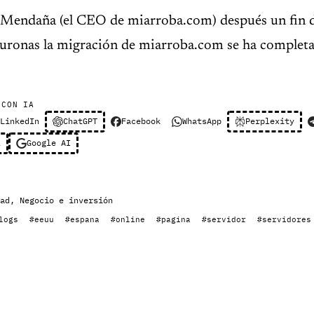
Mendaña (el CEO de miarroba.com) después un fin 
euronas la migración de miarroba.com se ha completa
 CON IA
LinkedIn
ChatGPT
Facebook
WhatsApp
Perplexity
l
Google AI
ad
,
Negocio e inversión
logs
#eeuu
#espana
#online
#pagina
#servidor
#servidores