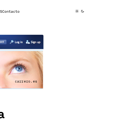
S
Contacto
carrero.es
a