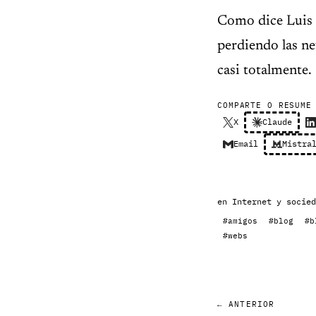
Como dice Luis 
perdiendo las n
casi totalmente.
COMPARTE O RESUME
X
Claude
Email
Mistra
en
Internet y socied
#amigos
#blog
#b
#webs
← ANTERIOR