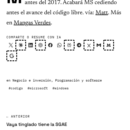
antes del 2017. Acabará MS cediendo
antes el avance del código libre. vía:
Matt
. Más
en
Mangas Verdes
.
COMPARTE O RESUME CON IA
en
Negocio e inversión
,
Programación y software
#codigo
#microsoft
#windows
← ANTERIOR
Vaya tinglado tiene la SGAE