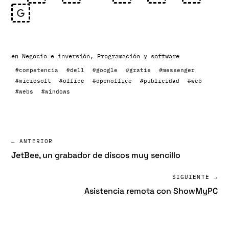
en
Negocio e inversión
,
Programación y software
#competencia
#dell
#google
#gratis
#messenger
#microsoft
#office
#openoffice
#publicidad
#web
#webs
#windows
← ANTERIOR
JetBee, un grabador de discos muy sencillo
SIGUIENTE →
Asistencia remota con ShowMyPC