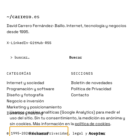
~/
carrero
.es
David Carrero Fernández-Baillo. Internet, tecnología y negocios
desde 1995.
X
·
LinkedIn
·
GitHub
·
RSS
Buscar:
Buscar
CATEGORÍAS
SECCIONES
Internet y sociedad
Boletín de novedades
Programación y software
Política de Privacidad
Diseño y fotografía
Contacto
Negocio e inversión
Marketing y posicionamiento
Usamos cookies analíticas (Google Analytics) para medir el
Dominios y hosting
uso del sitio. Sin tu consentimiento, la medición es anónima y
sin cookies. Más información en la
política de cookies
.
Rechazar
Aceptar
© 1995–2026 Carrero
Privacidad, legal y cookies