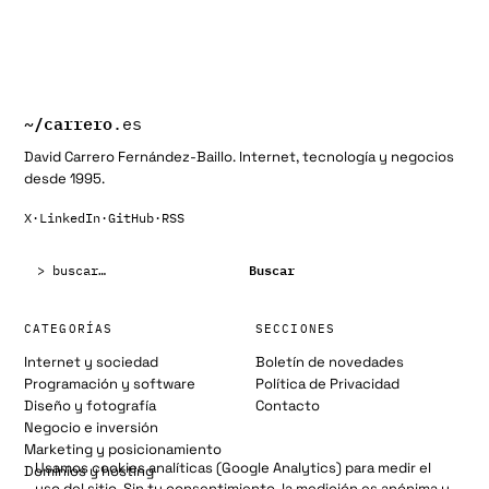
~/
carrero
.es
David Carrero Fernández-Baillo. Internet, tecnología y negocios
desde 1995.
X
·
LinkedIn
·
GitHub
·
RSS
Buscar:
Buscar
CATEGORÍAS
SECCIONES
Internet y sociedad
Boletín de novedades
Programación y software
Política de Privacidad
Diseño y fotografía
Contacto
Negocio e inversión
Marketing y posicionamiento
Usamos cookies analíticas (Google Analytics) para medir el
Dominios y hosting
uso del sitio. Sin tu consentimiento, la medición es anónima y