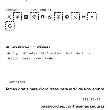
COMPARTE O RESUME CON IA
en
Programación y software
#codigo
#fuentes
#informatica
#mit
#multics
#sitio
#unix
#web
#webs
← ANTERIOR
Temas gratis para WordPress para el 13 de Noviembre
SIGUIENTE →
password.es, contraseñas seguras