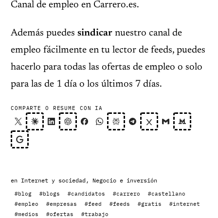
Canal de empleo en Carrero.es.
Además puedes
sindicar
nuestro canal de
empleo fácilmente en tu lector de feeds, puedes
hacerlo para todas las ofertas de empleo o solo
para las de 1 día o los últimos 7 días.
COMPARTE O RESUME CON IA
en
Internet y sociedad
,
Negocio e inversión
#blog
#blogs
#candidatos
#carrero
#castellano
#empleo
#empresas
#feed
#feeds
#gratis
#internet
#medios
#ofertas
#trabajo