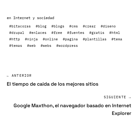
en
Internet y sociedad
#bitacoras
#blog
#blogs
#cms
#crear
#diseno
#drupal
#enlaces
#free
#fuentes
#gratis
#html
#http
#ninja
#online
#pagina
#plantillas
#tema
#temas
#web
#webs
#wordpress
← ANTERIOR
El tiempo de caida de los mejores sitios
SIGUIENTE →
Google Maxthon, el navegador basado en Internet
Explorer