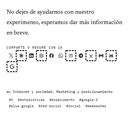
No dejes de ayudarnos con nuestro
experimento, esperamos dar más información
en breve.
COMPARTE O RESUME CON IA
en
Internet y sociedad
,
Marketing y posicionamiento
#1
#estadisticas
#experimento
#google-1
#plus-google
#red-social
#social
#webmaster