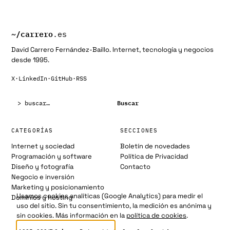
~/
carrero
.es
David Carrero Fernández-Baillo. Internet, tecnología y negocios
desde 1995.
X
·
LinkedIn
·
GitHub
·
RSS
Buscar:
Buscar
CATEGORÍAS
SECCIONES
Internet y sociedad
Boletín de novedades
Programación y software
Política de Privacidad
Diseño y fotografía
Contacto
Negocio e inversión
Marketing y posicionamiento
Usamos cookies analíticas (Google Analytics) para medir el
Dominios y hosting
uso del sitio. Sin tu consentimiento, la medición es anónima y
sin cookies. Más información en la
política de cookies
.