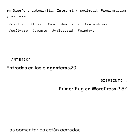
en
Diseño y fotografía
,
Internet y sociedad
,
Programación
y software
#captura
#linux
#mac
#servidor
#servidores
#software
#ubuntu
#velocidad
#windows
← ANTERIOR
Entradas en las blogosferas.70
SIGUIENTE →
Primer Bug en WordPress 2.5.1
Los comentarios están cerrados.