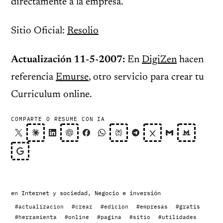
directamente a la empresa.
Sitio Oficial:
Resolio
Actualización 11-5-2007:
En
DigiZen
hacen
referencia
Emurse
, otro servicio para crear tu
Curriculum online.
COMPARTE O RESUME CON IA
en
Internet y sociedad
,
Negocio e inversión
#actualizacion
#crear
#edicion
#empresas
#gratis
#herramienta
#online
#pagina
#sitio
#utilidades