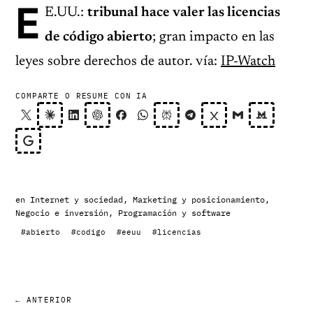
E
E.UU.:
tribunal hace valer las licencias
de código abierto
; gran impacto en las
leyes sobre derechos de autor. vía:
IP-Watch
COMPARTE O RESUME CON IA
en
Internet y sociedad
,
Marketing y posicionamiento
,
Negocio e inversión
,
Programación y software
#abierto
#codigo
#eeuu
#licencias
← ANTERIOR