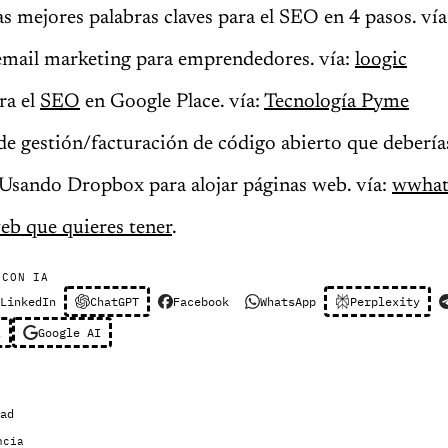
s mejores palabras claves para el SEO en 4 pasos. ví
email marketing para emprendedores. vía:
loogic
ra el
SEO
en Google Place. vía:
Tecnología Pyme
de gestión/facturación de código abierto que deberías
Usando Dropbox para alojar páginas web. vía:
wwhat
b que quieres tener
.
 CON IA
LinkedIn
ChatGPT
Facebook
WhatsApp
Perplexity
l
Google AI
ad
ncia