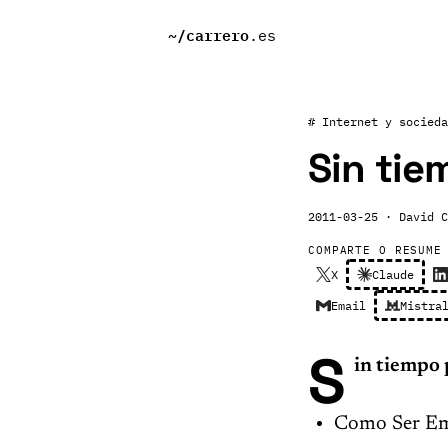
~/
carrero
.es
# Internet y socieda
Sin tie
2011-03-25
· David C
COMPARTE O RESUME
X
Claude
Email
Mistra
S
in tiempo 
Como Ser Emp