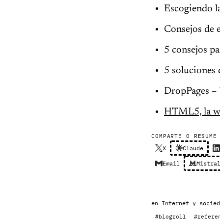
Escogiendo la
Consejos de 
5 consejos pa
5 soluciones 
DropPages – 
HTML5, la we
COMPARTE O RESUME
X
Claude
Email
Mistra
en
Internet y socied
#blogroll
#refere