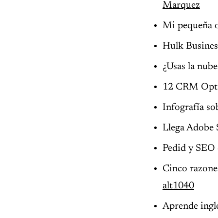
Marquez
Mi pequeña of
Hulk Busines
¿Usas la nube
12 CRM Optio
Infografía so
Llega Adobe S
Pedid y SEO 
Cinco razones
alt1040
Aprende inglé