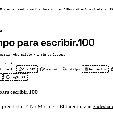
Mis experimentos web
Mis inversiones BA
Newsletter
Suscribete al RS
d
mpo para escribir.100
arrero Fdez-Baillo
· 1 min de lectura
 CON IA
LinkedIn
ChatGPT
Facebook
WhatsApp
Perplexity
l
Google AI
para escribir.100
rendedor Y No Morir En El Intento. vía:
Slideshar