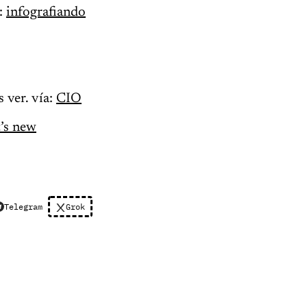
a:
infografiando
 ver. vía:
CIO
’s new
Telegram
Grok