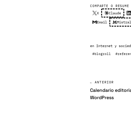
COMPARTE O RESUME
X
Claude
Email
Mistra
en
Internet y socied
#blogroll
#refere
← ANTERIOR
Calendario editori
WordPress