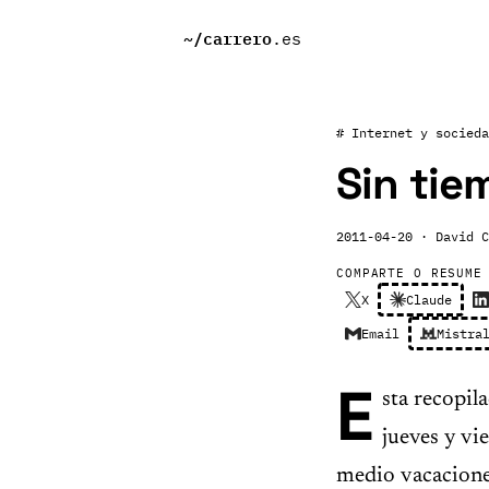
~/
carrero
.es
# Internet y socieda
Sin tie
2011-04-20
· David C
COMPARTE O RESUME
X
Claude
Email
Mistra
E
sta recopil
jueves y v
medio vacacione