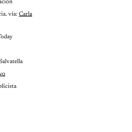
ación
ia. vía:
Carla
Today
Salvatella
vo
licista