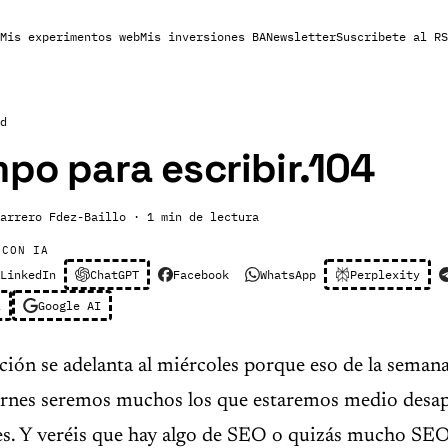
Mis experimentos web
Mis inversiones BA
Newsletter
Suscribete al RS
d
mpo para escribir.104
arrero Fdez-Baillo
· 1 min de lectura
 CON IA
LinkedIn
ChatGPT
Facebook
WhatsApp
Perplexity
l
Google AI
ación se adelanta al miércoles porque eso de la semana
iernes seremos muchos los que estaremos medio desa
s. Y veréis que hay algo de SEO o quizás mucho SEO