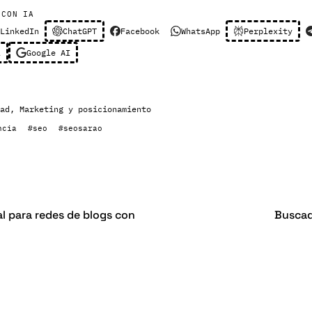
 CON IA
LinkedIn
ChatGPT
Facebook
WhatsApp
Perplexity
l
Google AI
ad
,
Marketing y posicionamiento
ncia
#seo
#seosarao
al para redes de blogs con
Buscad