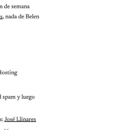
in de semana
s
, nada de Belen
Hosting
d spam y luego
a:
José Llinares