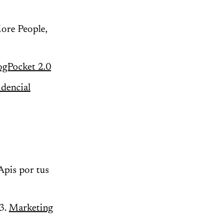
ore People,
ogPocket 2.0
idencial
Apis por tus
13.
Marketing