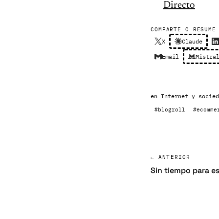
Directo
COMPARTE O RESUME
X
Claude
Email
Mistra
en
Internet y socied
#blogroll
#ecomme
← ANTERIOR
Sin tiempo para es