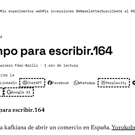
Mis experimentos web
Mis inversiones BA
Newsletter
Suscribete al RS
d
mpo para escribir.164
arrero Fdez-Baillo
· 1 min de lectura
 CON IA
LinkedIn
ChatGPT
Facebook
WhatsApp
Perplexity
l
Google AI
para escribir.164
ia kafkiana de abrir un comercio en España.
Yorokob