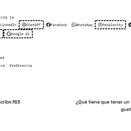
 CON IA
LinkedIn
ChatGPT
Facebook
WhatsApp
Perplexity
l
Google AI
ad
rce
#referencia
cribir.163
¿Qué tiene que tener u
gust