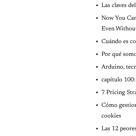
Las claves de
Now You Can 
Even Without
Cuándo es co
Por qué somos
Arduino, tec
capítulo 100
7 Pricing Str
Cómo gestiona
cookies
Las 12 peores