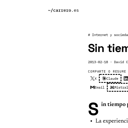
~/
carrero
.es
# Internet y socieda
Sin tie
2013-02-18
· David C
COMPARTE O RESUME
X
Claude
Email
Mistra
S
in tiempo 
La experienc