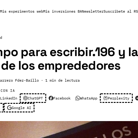
Mis experimentos web
Mis inversiones BA
Newsletter
Suscribete al RS
d
mpo para escribir.196 y l
 de los emprededores
arrero Fdez-Baillo
· 1 min de lectura
 CON IA
LinkedIn
ChatGPT
Facebook
WhatsApp
Perplexity
l
Google AI