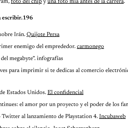
gram,
foto del chip
y
una foto mía antes de la carrera
.
 escribir.196
sobre Irán.
Quijote Persa
 primer enemigo del emprededor.
carmonego
n del megabyte”. infografías
ves para imprimir si te dedicas al comercio electrón
 de Estados Unidos.
El confidencial
tinues: el amor por un proyecto y el poder de los fa
 Twitter al lanzamiento de Playstation 4.
Incubaweb