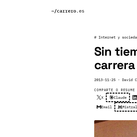
~/
carrero
.es
# Internet y socieda
Sin tie
carrera
2013-11-25
· David C
COMPARTE O RESUME
X
Claude
Email
Mistra