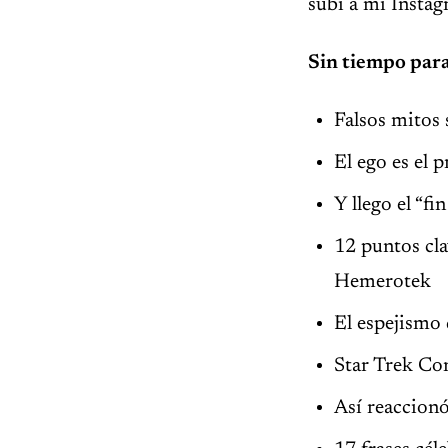
subí a mi Insta
Sin tiempo para
Falsos mitos 
El ego es el
Y llego el “fi
12 puntos cla
Hemerotek
El espejismo
Star Trek Con
Así reaccionó