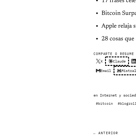
17 frases céle
Bitcoin Surp
Apple relaja 
28 cosas que 
COMPARTE O RESUME
X
Claude
Email
Mistra
en
Internet y socied
#bitcoin
#blogrol
← ANTERIOR