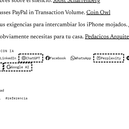
bres sobre el silencio.
Joost Scharrenberg
asses PayPal in Transaction Volume.
Coin Owl
sus exigencias para intercambiar los iPhone mojados.
obviamente necesitas para tu casa.
Pedacicos Arquite
 CON IA
LinkedIn
ChatGPT
Facebook
WhatsApp
Perplexity
l
Google AI
ad
l
#referencia