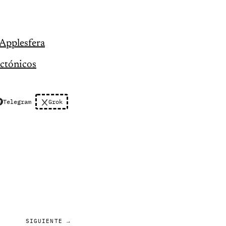
Applesfera
ctónicos
Telegram
Grok
SIGUIENTE →