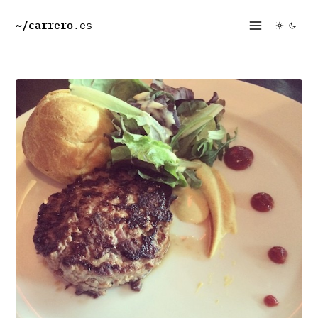
~/
carrero
.es