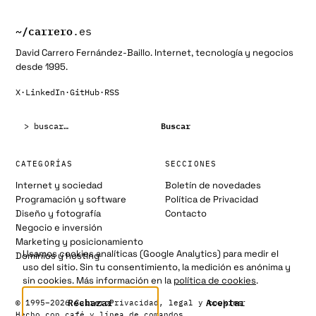
~/
carrero
.es
David Carrero Fernández-Baillo. Internet, tecnología y negocios
desde 1995.
X
·
LinkedIn
·
GitHub
·
RSS
Buscar:
Buscar
CATEGORÍAS
SECCIONES
Internet y sociedad
Boletín de novedades
Programación y software
Política de Privacidad
Diseño y fotografía
Contacto
Negocio e inversión
Marketing y posicionamiento
Usamos cookies analíticas (Google Analytics) para medir el
Dominios y hosting
uso del sitio. Sin tu consentimiento, la medición es anónima y
sin cookies. Más información en la
política de cookies
.
Rechazar
Aceptar
© 1995–2026 Carrero
Privacidad, legal y cookies
Hecho con café y línea de comandos