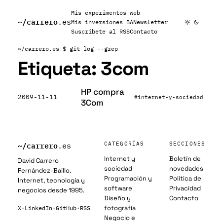
Mis experimentos web
~/
carrero
.es
Mis inversiones BA
Newsletter
Suscribete al RSS
Contacto
~/carrero.es
$ git log --grep
Etiqueta:
3com
HP compra
2009-11-11
#internet-y-sociedad
3Com
~/
carrero
CATEGORÍAS
SECCIONES
.es
Internet y
Boletín de
David Carrero
sociedad
novedades
Fernández-Baillo.
Programación y
Política de
Internet, tecnología y
software
Privacidad
negocios desde 1995.
Diseño y
Contacto
fotografía
X
·
LinkedIn
·
GitHub
·
RSS
Negocio e