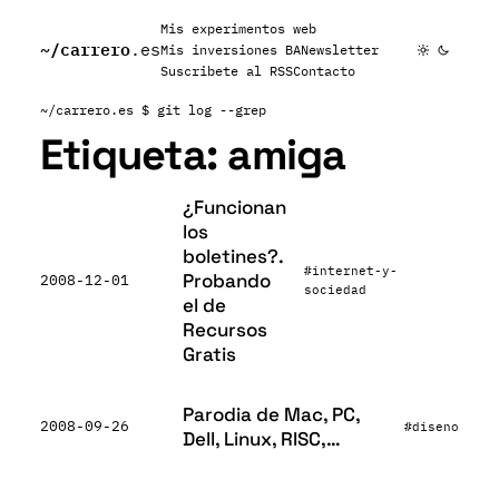
Mis experimentos web
~/
carrero
.es
Mis inversiones BA
Newsletter
Suscribete al RSS
Contacto
~/carrero.es
$ git log --grep
Etiqueta:
amiga
¿Funcionan
los
boletines?.
#internet-y-
Probando
2008-12-01
sociedad
el de
Recursos
Gratis
Parodia de Mac, PC,
2008-09-26
#diseno
Dell, Linux, RISC,…