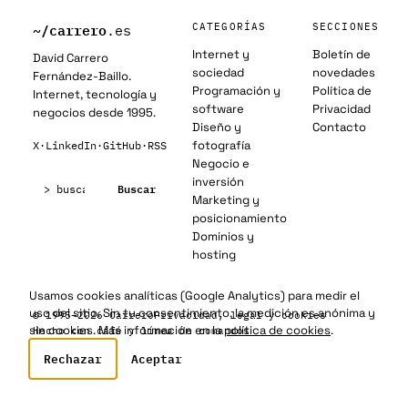
~/
carrero
CATEGORÍAS
SECCIONES
.es
Internet y
Boletín de
David Carrero
sociedad
novedades
Fernández-Baillo.
Programación y
Política de
Internet, tecnología y
software
Privacidad
negocios desde 1995.
Diseño y
Contacto
fotografía
X
·
LinkedIn
·
GitHub
·
RSS
Negocio e
Buscar:
inversión
Buscar
Marketing y
posicionamiento
Dominios y
hosting
Usamos cookies analíticas (Google Analytics) para medir el
uso del sitio. Sin tu consentimiento, la medición es anónima y
© 1995–2026 Carrero
Privacidad, legal y cookies
sin cookies. Más información en la
política de cookies
.
Hecho con café y línea de comandos
Rechazar
Aceptar